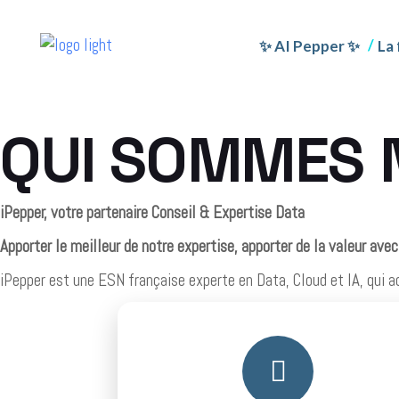
✨ AI Pepper ✨
La 
Qui
iPe
iPe
iPe
QUI SOMMES 
Qui
iPe
iPe
iPe
iPepper, votre partenaire Conseil & Expertise Data
iPe
iPe
Apporter le meilleur de notre expertise, apporter de la valeur ave
iPepper est une ESN française experte en Data, Cloud et IA, qui