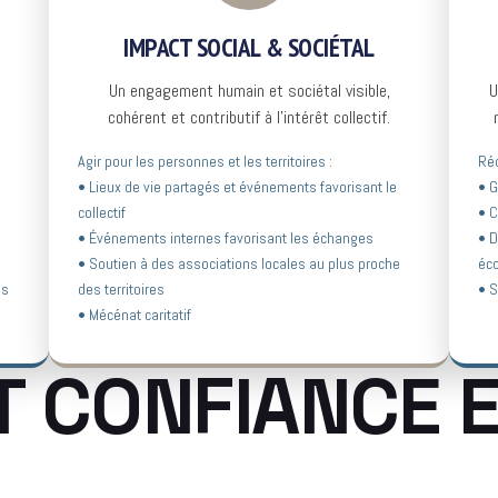
IMPACT SOCIAL & SOCIÉTAL
Un engagement humain et sociétal visible,
U
cohérent et contributif à l’intérêt collectif.
Agir pour les personnes et les territoires :
Réd
• Lieux de vie partagés et événements favorisant le
• G
collectif
• C
• Événements internes favorisant les échanges
• 
• Soutien à des associations locales au plus proche
éc
es
des territoires
• S
• Mécénat caritatif
T CONFIANCE 