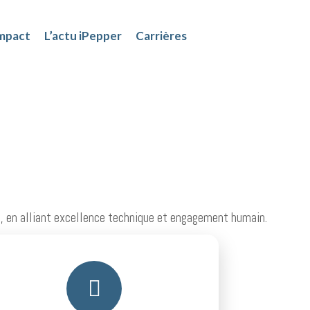
impact
L’actu iPepper
Carrières
ositif
tart-ups
ents
ositif
tart-ups
ents
, en alliant excellence technique et engagement humain.